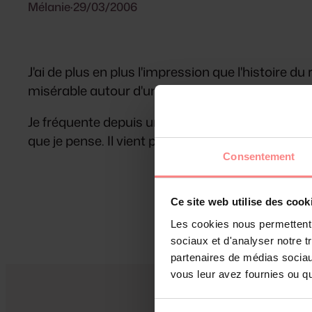
Mélanie
·
29/03/2006
J'ai de plus en plus l'impression que l'histoire 
misérable autour d'un sujet dont personne ne co
Je fréquente depuis un certain temps le blog d'Eo
que je pense. Il vient pour le coup de publier
une 
Consentement
Ce site web utilise des cook
Les cookies nous permettent d
sociaux et d'analyser notre t
partenaires de médias sociaux
vous leur avez fournies ou qu'