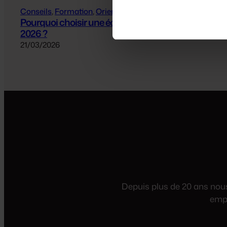
Conseils
, 
Formation
, 
Orientation
Pourquoi choisir une école de commerce en
2026 ?
21/03/2026
Depuis plus de 20 ans nous 
empl