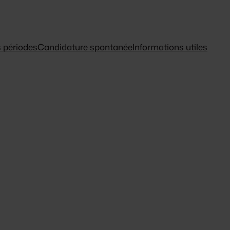
 périodes
Candidature spontanée
Informations utiles