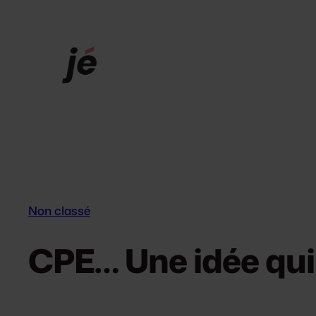
Aller
au
contenu
Non classé
CPE… Une idée qui 