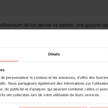
du référendum de l'an dernier se répette : une gauche
nnait vraiment les tenants et les aboutissants!
las, et je dois dire que ce
qu'il a écrit
il y a quelques 
note qui me semble plus que surprenante
et dont il s
Détails
ies.
e personnaliser le contenu et les annonces, d'offrir des fonctio
rafic. Nous partageons également des informations sur l'utilisati
, de publicité et d'analyse, qui peuvent combiner celles-ci avec
ils ont collectées lors de votre utilisation de leurs services.