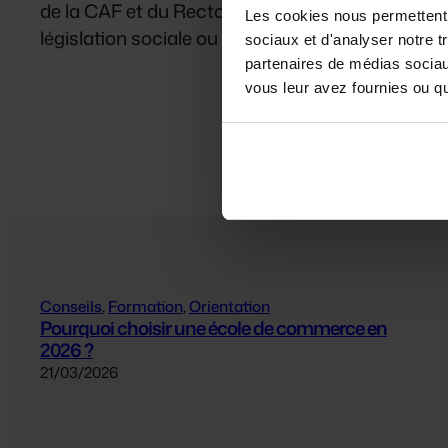
de la CAF et du Rectorat, vous aideront à trouve
Les cookies nous permettent d
législation sociale ou les aides financières. Vo
sociaux et d'analyser notre t
partenaires de médias sociaux
vous leur avez fournies ou qu'
Conseils
, 
Formation
, 
Orientation
Pourquoi choisir une école de commerce en
2026 ?
21/03/2026