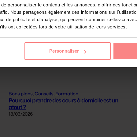
r une solution à vos soucis. De plus, elle vous rens
e personnaliser le contenu et les annonces, d'offrir des fonctio
us pourrez les rencontrer sur rendez-vous, sur vos ca
rafic. Nous partageons également des informations sur l'utilisati
, de publicité et d'analyse, qui peuvent combiner celles-ci avec
ils ont collectées lors de votre utilisation de leurs services.
Personnaliser
Bons plans
, 
Conseils
, 
Formation
Pourquoi prendre des cours à domicile est un
atout ?
18/03/2026