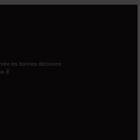
ndre les bonnes décisions :
us ✌️