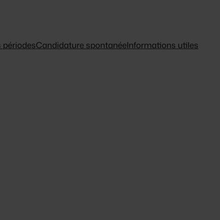
 périodes
Candidature spontanée
Informations utiles