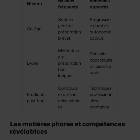
Besoins
Bénéfices
Niveau
fréquents
apportés
Soutien
Progressio
général,
n durable,
Collège
préparation
autonomie
brevet
accrue
Méthodolo
Réussite
gie,
baccalauré
Lycée
préparation
at, aisance
bac,
orale
langues
Concours,
Techniques
Étudiants
examens
professionn
post-bac
universitair
elles,
es
confiance
Les matières phares et compétences
révélatrices