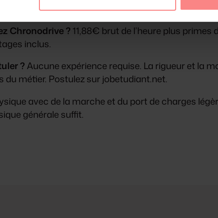
rence pour les candidats proches géographiquement.
hez Chronodrive ?
11,88€ brut de l’heure plus primes
ages inclus.
uler ?
Aucune expérience requise. La rigueur et la mo
 du métier. Postulez sur jobetudiant.net.
que avec de la marche et du port de charges légères.
sique générale suffit.