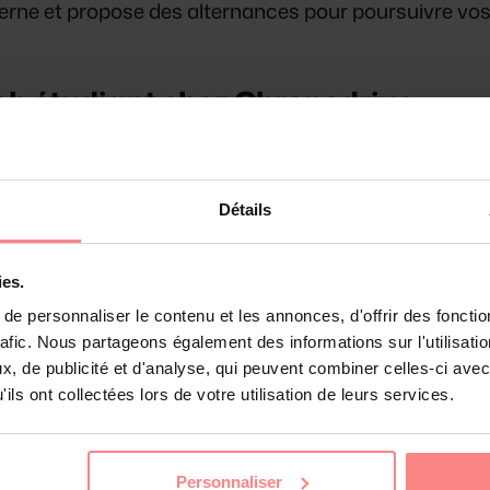
terne et propose des alternances pour poursuivre vos
job étudiant chez Chronodrive
z Chronodrive ?
18 ans minimum pour tous les postes
ambre froide.
Détails
ailler ?
Entre 10 et 24 heures hebdomadaires selon vo
s heures pendant les vacances.
ies.
iants ?
Shifts du matin (6h-10h), après-midi (14h-18h
e personnaliser le contenu et les annonces, d'offrir des fonctio
rafic. Nous partageons également des informations sur l'utilisati
adaptent parfaitement aux emplois du temps univers
, de publicité et d'analyse, qui peuvent combiner celles-ci avec
ils ont collectées lors de votre utilisation de leurs services.
ement ?
Candidature sur jobetudiant.net, puis entretie
et formation immédiate si vous êtes retenu.
lle des étudiants ?
Chronodrive est présent dans le
Personnaliser