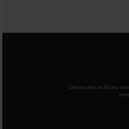
géant français de la
distribution recrute des
étudiants pour chacune de
ses neuf enseignes en mi-
temps ou en contrat
d’apprentissage. Allez-vous
rejoindre les 337.800
collaborateurs actuels ?
Depuis plus de 20 ans nous 
empl