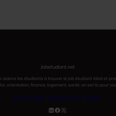
Jobetudiant.net
aidons les étudiants à trouver le job étudiant idéal et pre
oi, orientation, finance, logement, santé, on est là pour vo
Nous contacter
·
Mentions légales
·
Cookies
LinkedIn
Facebook
X