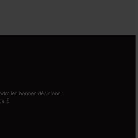
ndre les bonnes décisions :
us ✌️