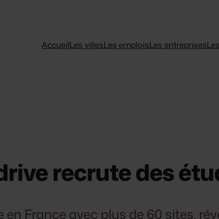
Accueil
Les villes
Les emplois
Les entreprises
Les
ive recrute des étud
 en France avec plus de 60 sites, rév