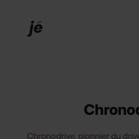
Aller
au
contenu
Chronodr
Chronodrive, pionnier du drive