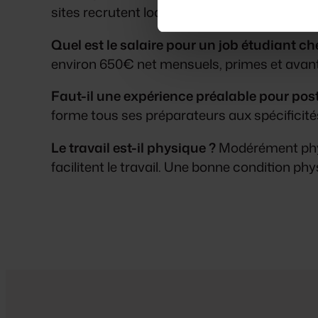
sites recrutent localement avec une préfé
Quel est le salaire pour un job étudiant c
environ 650€ net mensuels, primes et avant
Faut-il une expérience préalable pour post
forme tous ses préparateurs aux spécificités
Le travail est-il physique ?
Modérément physi
facilitent le travail. Une bonne condition phy