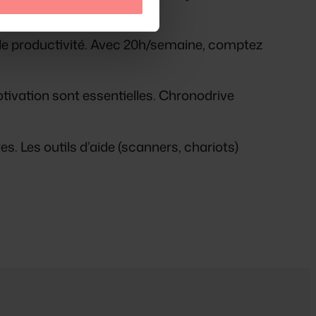
 de productivité. Avec 20h/semaine, comptez
tivation sont essentielles. Chronodrive
 Les outils d’aide (scanners, chariots)