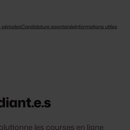
 périodes
Candidature spontanée
Informations utiles
iant.e.s
olutionne les courses en ligne