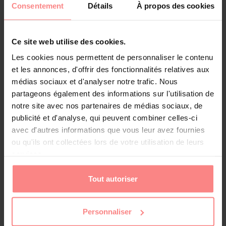
Consentement
Détails
À propos des cookies
ne sais pas si je pourrais faire carrière, mais j’ai
l’impression que c’est le début de quelque chose."
Ce site web utilise des cookies.
Les cookies nous permettent de personnaliser le contenu
et les annonces, d'offrir des fonctionnalités relatives aux
médias sociaux et d'analyser notre trafic. Nous
partageons également des informations sur l'utilisation de
notre site avec nos partenaires de médias sociaux, de
publicité et d'analyse, qui peuvent combiner celles-ci
avec d'autres informations que vous leur avez fournies
ou qu'ils ont collectées lors de votre utilisation de leurs
services.
Marie Del Zotto. Crédits photo : Sept à Huit
Tout autoriser
Elle décroche un prix
d'interprétation
Personnaliser