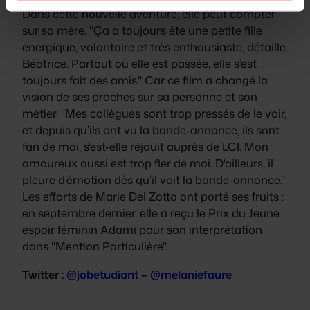
Dans cette nouvelle aventure, elle peut compter
sur sa mère.
"Ça a toujours été une petite fille
énergique, volontaire et très enthousiaste,
détaille
Béatrice.
Partout où elle est passée, elle s’est
toujours fait des amis."
Car ce film a changé la
vision de ses proches sur sa personne et son
métier. "Mes collègues sont trop pressés de le voir,
et depuis qu’ils ont vu la bande-annonce, ils sont
fan de moi, s'est-elle réjouit auprès de LCI. Mon
amoureux aussi est trop fier de moi. D'ailleurs, il
pleure d’émotion dès qu’il voit la bande-annonce."
Les efforts de Marie Del Zotto ont porté ses fruits :
en septembre dernier, elle a reçu le Prix du Jeune
espoir féminin Adami pour son interprétation
dans "Mention Particulière".
Twitter :
@jobetudiant
–
@melaniefaure