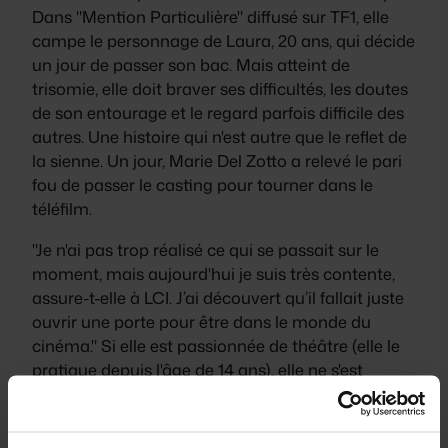
Dans
"Mention Particulière"
diffusé sur TF1, elle
campe le personnage de Laura, 20 ans, qui décide
un jour de passer son bac. Mais atteint de
trisomie, elle doit braver ses difficultés, les doutes
de son entourage et le regard parfois difficile des
autres. Une histoire qui n'est autre que le reflet de
la sienne. Un jour, Marie Del Zotto a relevé le pari
fou de passer le casting pour tourner dans le
téléfilm.
"Je n'ai pas trop réalisé ce qui se passait sur le
moment, mais aujourd'hui je suis très contente,
assure-t-elle à LCI.
J’ai découvert qu’il fallait juste
ouvrir une porte pour être dans le monde du
cinéma."
Si elle est passionnée de théâtre (elle le
pratique depuis l'âge de 14 ans), elle ne s'est
jamais destinée à une carrière de comédienne. A
Grenoble, elle convoite le projet d'ouvrir un
restaurant. Mais la comédie a pris le dessus :
"Je